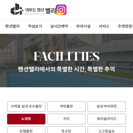
펜션밸리
객실보기
실시간예약
부대시설
서비스
주변관광
FACILITIES
펜션밸리에서의 특별한 시간, 특별한 추억
사계절 실내 온수풀장
야외풀장
실내 바비큐장
노래방
키즈
워터슬라이드
트램플린
족구장
스크린골프