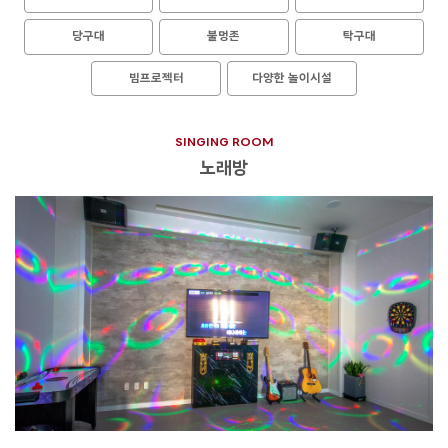
당구대
불멍존
탁구대
빔프로젝터
다양한 놀이시설
SINGING ROOM
노래방