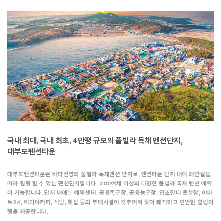
국내 최대, 국내 최초, 4만평 규모의 풀빌라 독채 펜션단지,
대부도펜션타운
대부도펜션타운은 바다전망의 풀빌라 독채펜션 단지로, 펜션타운 단지 내에 해안길을
따라 힐링 할 수 있는 펜션단지입니다. 200여채 이상의 다양한 풀빌라 독채 펜션 예약
이 가능합니다. 단지 내에는 예약센터, 공용족구장, 공용농구장, 인조잔디 풋살장, 이마
트24, 이디야커피, 식당, 횟집 등의 부대시설이 갖추어져 있어 쾌적하고 편안한 힐링여
행을 제공합니다.