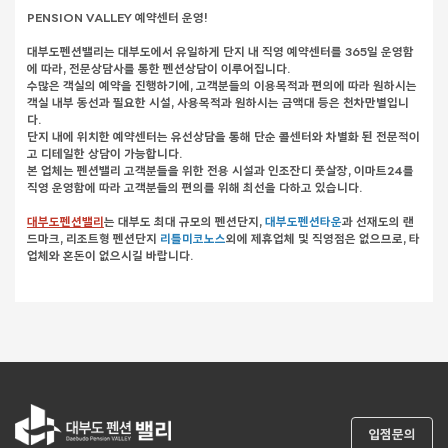
PENSION VALLEY 예약센터 운영!
대부도펜션밸리는 대부도에서 유일하게 단지 내 직영 예약센터를 365일 운영함
에 따라, 전문상담사를 통한 펜션상담이 이루어집니다.
수많은 객실의 예약을 진행하기에, 고객분들의 이용목적과 편의에 따라 원하시는
객실 내부 동선과 필요한 시설, 사용목적과 원하시는 금액대 등은 천차만별입니
다.
단지 내에 위치한 예약센터는 유선상담을 통해 단순 콜센터와 차별화 된 전문적이
고 디테일한 상담이 가능합니다.
본 업체는 펜션밸리 고객분들을 위한 전용 시설과 인조잔디 풋살장, 이마트24를
직영 운영함에 따라 고객분들의 편의를 위해 최선을 다하고 있습니다.
대부도펜션밸리
는 대부도 최대 규모의 펜션단지,
대부도펜션타운
과 선재도의 랜
드마크, 리조트형 펜션단지
리틀미코노스
외에 제휴업체 및 직영점은 없으므로, 타
업체와 혼돈이 없으시길 바랍니다.
입점문의