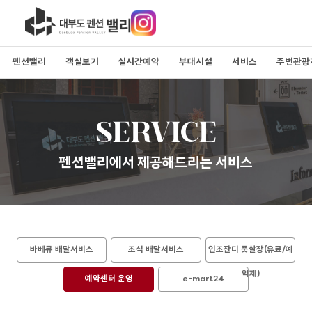
펜션밸리
객실보기
실시간예약
부대시설
서비스
주변관광
SERVICE
펜션밸리에서 제공해드리는 서비스
바베큐 배달서비스
조식 배달서비스
인조잔디 풋살장(유료/예
약제)
예약센터 운영
e-mart24