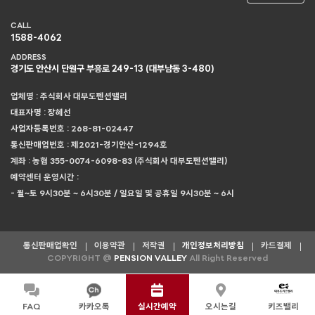
CALL
1588-4062
ADDRESS
경기도 안산시 단원구 부흥로 249-13 (대부남동 3-480)
업체명 : 주식회사 대부도펜션밸리
대표자명 : 장혜선
사업자등록번호 : 268-81-02447
통신판매업번호 : 제2021-경기안산-1294호
계좌 : 농협 355-0074-6098-83 (주식회사 대부도펜션밸리)
예약센터 운영시간 :
- 월~토 9시30분 ~ 6시30분 / 일요일 및 공휴일 9시30분 ~ 6시
통신판매업확인
이용약관
저작권
개인정보처리방침
카드결제
COPYRIGHT @
PENSION VALLEY
All Right Reserved
FAQ
카카오톡
실시간예약
오시는길
키즈밸리