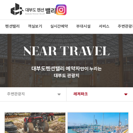
펜션밸리
객실보기
실시간예약
부대시설
서비스
주변관광
NEAR TRAVEL
대부도펜션밸리 예약자
만이 누리는
대부도 관광지
주변관광지
레저파크